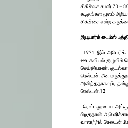
சிகிச்சை சுமார் 70 – 
கடிதங்கள் மூலம் அறிய
சிகிச்சை என்ற கருத்தை
நியூயார்க் டைம்ஸ் பத்த
 1971 இல் அமெரிக்க அதிபர் நிக்சன் சீனாவிற்கு சுற்றுப் பயணம் செய்த போது அவருடன் சென்ற 
ஊடகவியல் குழுவில் செ
செய்தியாளர். குடல்வால
ரெஸ்டன். சீன மருத்துவ
அளித்ததாகவும், தன்னு
ரெஸ்டன்.
13
 ரெஸ்டனுடைய அக்குபங்சர் தொடர்பான கட்டுரைகள் நியூயார்க் டைம்ஸ் பத்திரிகையில் வெளியான 
பிறகுதான் அமெரிக்காவ
வரலாற்றில் ரெஸ்டன் மி