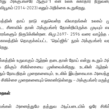
அது அக்குபங்சரே ஆகும்”
1
 என உலக சுகாதார நிறுவனத்த
ியூகம் (2014-2023) எனும் அறிக்கை கூறுகிறது.
துவத்தின் தாய் நாடு எதுவென்ற விவாதங்கள் உலகம் முழ
ட, சீனாவில் தான் அக்குபங்சர் தோன்றியிருக்க முடியும் எ
ங்களும் நிரூபிக்கின்றன. கிமு.2697- 2596 வரை வாழ்ந்த ச
காலத்தில் தொகுக்கப்பட்ட “நெய்ஜிங்” நூல் அக்குபங்சர் வர
ிறது.
த்தில் உருவாகும் ஆற்றல் தடைதான் நோய் என்று கூறும் அக்க
க்கும் சிகிச்சையை முன்வைக்கிறது. உடலின் ஆற்றல்
ும் நோயறிதல் முறைகளையும், உடலில் இயற்கையாக அமைந்துள
 சிகிச்சை முறைகளையும் கொண்டுள்ளது – அக்குபங்சர் மருத்த
றைகள்