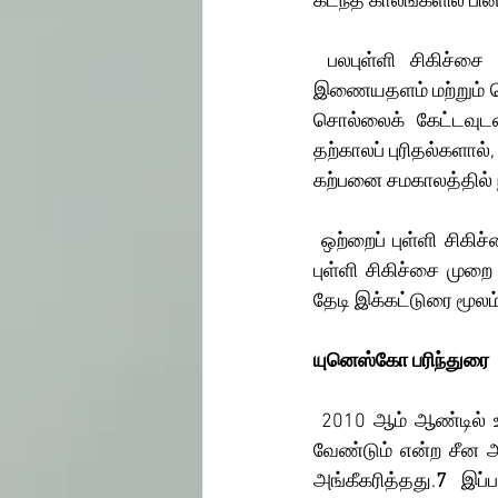
கடந்த காலங்களில் பின
 பலபுள்ளி சிகிச்சை
இணையதளம் மற்றும் பெர
சொல்லைக் கேட்டவுடன
தற்காலப் புரிதல்களால்,
கற்பனை சமகாலத்தில் ந
 ஒற்றைப் புள்ளி சிகிச்சை என்பது அக்குபங்சரின் அடிப்படையான சிகிச்சை வழி முறையாகும். ஒற்றைப் 
புள்ளி சிகிச்சை முறை
தேடி இக்கட்டுரை மூலம
யுனெஸ்கோ பரிந்துரை
 2010 ஆம் ஆண்டில் உலக பாரம்பரியச் சின்னங்களில் ஒன்றாக அக்குபங்சர் மருத்துவத்தை அறிவிக்க 
வேண்டும் என்ற சீன 
அங்கீகரித்தது.
7
 இப்ப