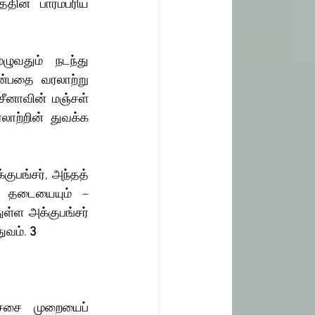
ின் பாரம்பரிய 
ுவதும் நடந்து 
ன்பதை வரலாற்று 
ீனாவின் மஞ்சள் 
லாற்றின் துவக்க 
ுபங்சர், அந்தத் 
 தடையையும் – 
்ள அக்குபங்சர் 
ுவம்.
 3