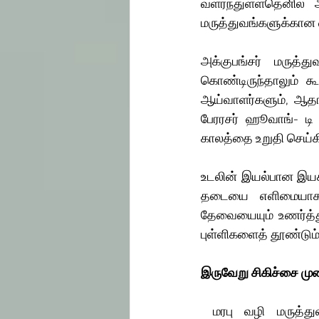
வளர்ந்துள்ளதெனில் 
மருத்துவங்களுக்கான வ
அக்குபங்சர் மருத்
கொண்டிருந்தாலும் கூ
ஆய்வாளர்களும், ஆதார
பேரரசர் ஹூவாங்- டி 
காலத்தை உறுதி செய்க
உடலின் இயல்பான இயக்க
தடையை எளிமையாக நீ
தேவையையும் உணர்த்த
புள்ளிகளைத் தூண்டும்
இருவேறு சிகிச்சை மு
 மரபு வழி மருத்துவங்கள் அனைத்துமே தத்துவ அடிப்படையில் ஒரே சிகிச்சை முறையைப் 