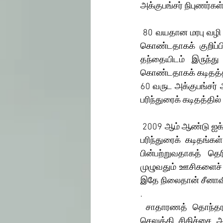
அக்குபங்சர் நிபுணர்கள
 80 வயதான மரபு வழி மருத்துவர் ஷெங் சின்னாங் தனது 10 ஆவது வயதிலிருந்து அக்குபங்சர் கற்றுக் 
கொண்டதாகக் குறிப்பி
தந்தையிடம் இருந்து 
கொண்டதாகக் கடிதத்தில
60 வருட அக்குபங்சர் 
பரிந்துரைக் கடிதத்தில் 
 2009 ஆம் ஆண்டு ஐக்கிய நாடுகள் சபைக்கு சீனாவில் இருந்து அனுப்பப்பட்ட மரபு வழி மருத்துவர்களின் 
பரிந்துரைக் கடிதங்கள்
பின்பற்றுவதாகத் தெர
முழுவதும் ஊசிகளைச் ச
இதே நிலைதான் சீனாவி
. 
 சாதாரணத் தொந்தரவுகளுக்குக் கூட, பத்து ஊசிகளில் துவங்கி ஐம்பது ஊசிகள் வரை உடலில் 
செலுத்தி சிகிச்சை அ