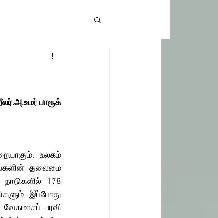
லர்.அ.உமர் பாரூக்
யாகும். உலகம் 
ுவங்களின் தலைமை 
 நாடுகளில் 178 
களும் இப்போது 
 வேகமாகப் பரவி 