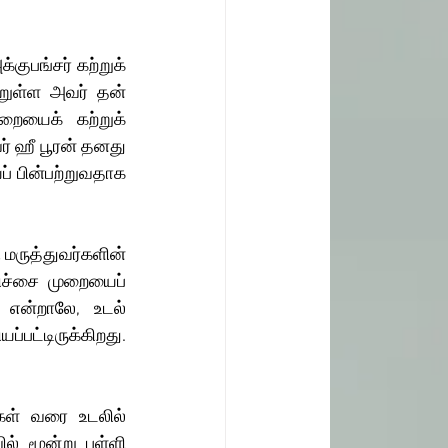
றுள்ள அவர் தன் 
றையைக் கற்றுக் 
் ஹீ பூரன் தனது 
் பின்பற்றுவதாக 
கிச்சை முறையைப் 
 என்றாலே, உடல் 
பட்டிருக்கிறது. 
ில் மூன்று புள்ளி 