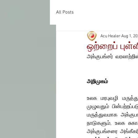
All Posts
Acu Healer
Aug 1, 20
ஒற்றைப் புள்
அக்குபங்சர்  வரலாற்றி
அறிமுகம்
உலக மரபுவழி மருத்த
முழுவதும் பின்பற்றப
மருத்துவமாக அக்குபங
நாடுகளும், உலக சுக
அக்குபங்சரை அங்கீகர