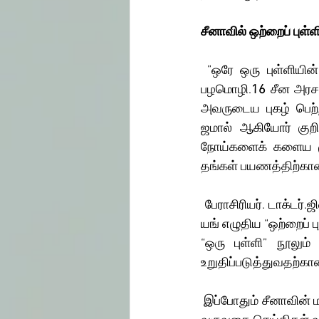
சீனாவில் ஒற்றைப் புள்
 ”ஒரே ஒரு புள்ளியின் மூலம் ஆயிரக்கணக்கான நோய்களைக் குணப்படுத்த முடியும்” என்பது சீனப் 
பழமொழி.
16
 சீன அரசா
அவருடைய புகழ் பெற்ற 
ஜமால் ஆகியோர் குறிப
நோய்களைக் களைய முடி
தங்கள் பயணத்திற்கான 
 பேராசிரியர். டாக்டர
யங் எழுதிய “ஒற்றைப் ப
“ஒரு புள்ளி” நூலும்
உறுதிப்படுத்துவதற்க
 இப்போதும் சீனாவின் மரபு வழி அக்குபங்சர் மருத்துவர்கள் ஒற்றைப் புள்ளி சிகிச்சை முறையைப் பின்பற்றி 