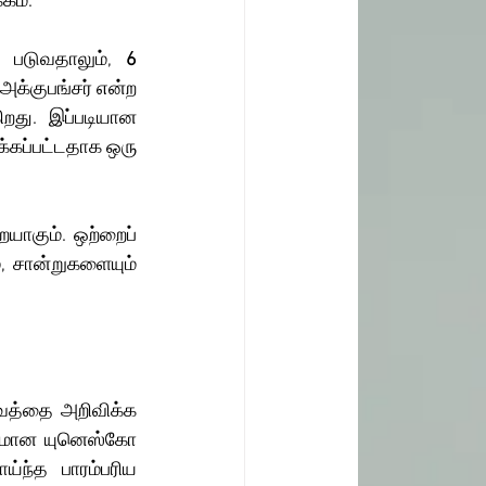
கம்.
் படுவதாலும்,
 6
க்குபங்சர் என்ற 
றது. இப்படியான 
க்கப்பட்டதாக ஒரு 
, சான்றுகளையும் 
கமான யுனெஸ்கோ 
்ந்த பாரம்பரிய 