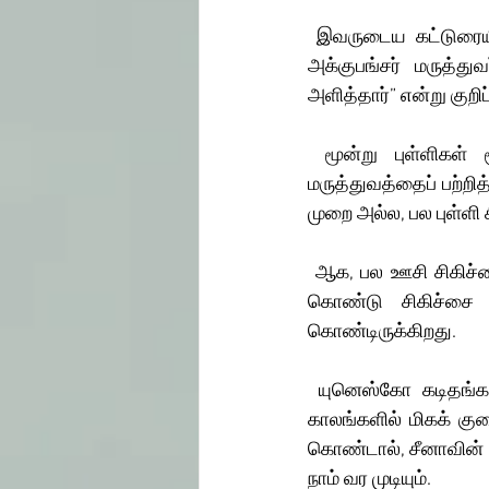
 இவருடைய கட்டுரையில் அக்குபங்சர் சிகிச்சை பற்றி குறிப்பிடப்பட்டுள்ள வரிகள் முக்கியமானவை “ 
அக்குபங்சர் மருத்து
அளித்தார்” என்று குறிப
 மூன்று புள்ளிகள் மூலமாக சிகிச்சை பெற்ற ரெஸ்டனின் கட்டுரைகள் வழியாக அக்குபங்சர் 
மருத்துவத்தைப் பற்றித
முறை அல்ல, பல புள்ளி
 ஆக, பல ஊசி சிகிச்சை மிகப் பரவலாகப் பின்பற்றப்படும் இக்காலத்திலும் மிகக் குறைந்த ஊசிகளைக் 
கொண்டு சிகிச்சை அ
கொண்டிருக்கிறது. 
 யுனெஸ்கோ கடிதங்களின் வழியாகவும், ஜேம்ஸ் ரெஸ்டனின் கட்டுரை வழியாகவும் 1970 – 2010 
காலங்களில் மிகக் குற
கொண்டால், சீனாவின் அக்
நாம் வர முடியும்.