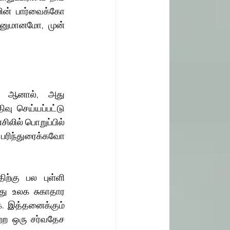
ின் பார்வைக்கோ 
 அனுமானமோ, முன் 
். ஆனால், அது 
ு செய்யப்பட்டு 
லில் பொறுப்பில் 
ரிந்துரைக்கவோ 
ற்கு பல புள்ளி 
து உலக சுகாதார 
க. இத்தனைக்கும் 
்ற ஒரு சர்வதேச 