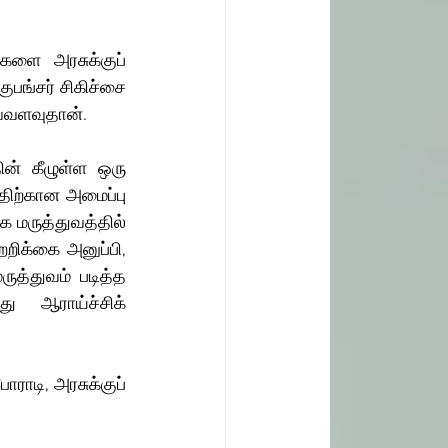
களை அரசுக்குப் 
பங்சர் சிகிச்சை 
வ்வளவுதான்.
ன் கீழுள்ள ஒரு 
திற்கான அமைப்பு 
மருத்துவத்தில் 
றறிக்கை அனுப்பி, 
த்துவம் படித்த 
ு ஆராய்ச்சிக் 
டி, அரசுக்குப் 