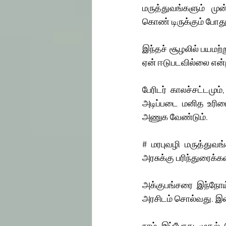
மருத்துவங்களும் ம
கொண் டிருக்கும் போத
இந்தச் சூழலில் பயமற
ஏன் ஈடுபடவில்லை என்ற 
பேரிடர் காலச்சட்டமும
அடிப்படை மனித உரிம
அணுக வேண்டும். 
# மரபுவழி மருத்துவங
அரசுக்கு பரிந்துரைக்
அக்குபங்சரை இந்நோய்
அரசிடம் சொல்வது. இ