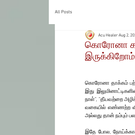
All Posts
Acu Healer
Aug 2, 20
கொரோனா கால
இருக்கிறோம்
கொரோனா தாக்கம் பற்ற
இது இலுமினாட்டிகளின்
நாள்”, ”தீயவற்றை அழிக
வகையில் எண்ணற்ற விள
அல்லது தான் நம்பும் ப
இதே போல, நோய்க்கான 