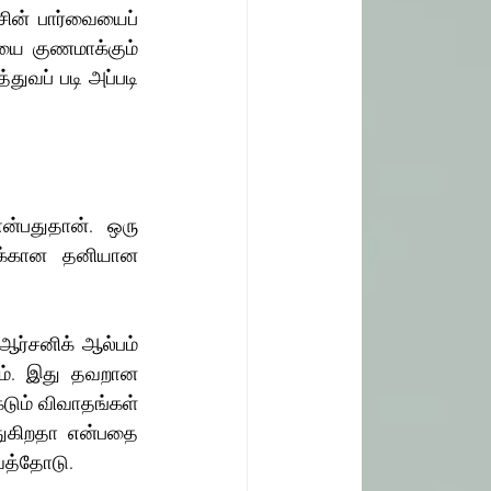
சின் பார்வையைப் 
யை குணமாக்கும் 
துவப் படி அப்படி 
்பதுதான். ஒரு 
க்கான தனியான 
ஆர்சனிக் ஆல்பம் 
ும். இது தவறான 
கடும் விவாதங்கள் 
ுகிறதா என்பதை 
ுவத்தோடு.