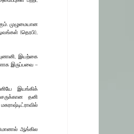
ைப்புகள் பற்றி, 
கும். முழுமையான 
ுவங்கள் (தெரபி), 
யுனானி, இயற்கை 
ளாக இருப்பவை – 
தனியே இயங்கிக் 
்சருக்கான தனி 
கராஷ்டிட்ராவில் 
ுமானால் ஆங்கில 