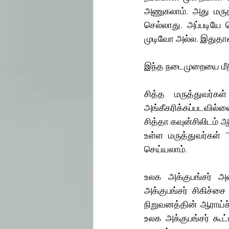
அணுகலாம். அது மருத்
செல்லாது. அப்படியே 
முடிவோ அல்ல. இதுதா
இந்த நடைமுறையை மீறி
சித்த மருத்துவர்கள
அங்கீகரிக்கப்படவில்
சித்தா கவுன்சிலிடம் 
உள்ள மருத்துவர்கள
செய்யலாம். 
உலக அக்குபங்சர் அம
அக்குபங்சர் சிகிச்ச
நிறுவனத்தின் ஆராய்ச்
உலக அக்குபங்சர் கூட