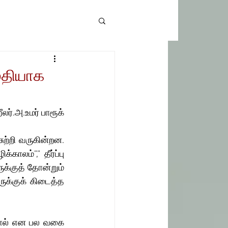
ைதியாக
லர்.அ.உமர் பாரூக்
்றி வருகின்றன. 
லம்”,” தீர்ப்பு 
ுக்குத் தோன்றும் 
க்குக் கிடைத்த 
டமால் என பல வகை 