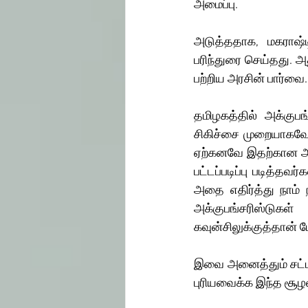
அமைப்பு.
அடுத்ததாக, மகராஷ்டி
பரிந்துரை செய்தது. அ
பற்றிய அரசின் பார்வை
தமிழகத்தில் அக்குபங
சிகிச்சை முறையாகவே அ
ஏற்கனவே இதற்கான அரச
பட்டப்படிப்பு படித்தவர
அதை எதிர்த்து நாம் 
அக்குபங்சரிஸ்டுகள
கவுன்சிலுக்குத்தான் 
இவை அனைத்தும் சட்ட 
புரியவைக்க இந்த சூழலில