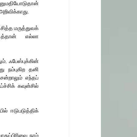
னுமதியோடுதான் 
அறிவிக்காது. 
ித்த மருத்துவக் 
ித்தான் எல்லா 
், ஃபேஸ்புக்கின் 
ு நம்புகிற தனி 
்றாலும் எந்தப் 
சிக் கவுன்சில் 
் ஈடுபடுத்திக் 
ுப்பிரிவை நாம் 